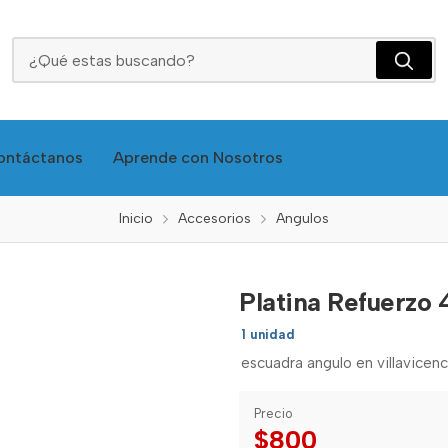
Platina Refuerzo 4" Zinc C.14 Induma T1308-0006
ontáctanos
Aprende con Nosotros
Inicio
Accesorios
Angulos
Platina Refuerzo 
1 unidad
escuadra angulo en villavicenc
Precio
$800