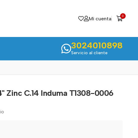
0
Mi cuenta
3024010898
Servicio al cliente
4" Zinc C.14 Induma T1308-0006
io