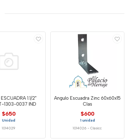
ESCUADRA 1.1/2"
Angulo Escuadra Zinc 60x60x15
-1303-0037 IND
Clas
$650
$600
Unidad
1 unidad
1014029
1014026
-
Clasicc