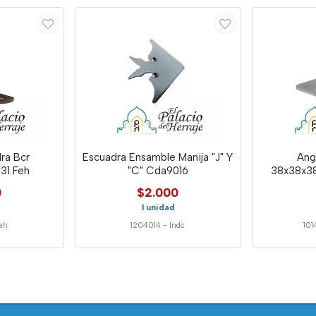
ra Bcr
Escuadra Ensamble Manija "J" Y
Ang
31 Feh
"C" Cda9016
38x38x38
0
$2.000
1 unidad
eh
1204014
-
Indc
101