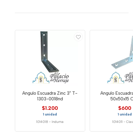
Angulo Escuadra Zinc 3" T-
Angulo Escuadra
1303-0018nd
50x50x15 C
$1.200
$600
1 unidad
1 unidad
1014018
-
Induma
1014011
-
Clas