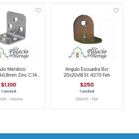
ulo Metálico
Angulo Escuadra Bcr
x1,8mm Zinc C.14
20x20x18.St 4270 Feh
Induma
$1.100
$250
1 unidad
1 unidad
4014
-
Induma
1014001
-
Feh