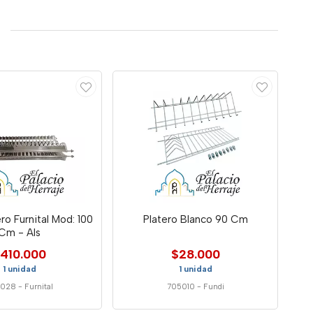
ro Furnital Mod: 100
Platero Blanco 90 Cm
Cm - Als
410.000
$28.000
1 unidad
1 unidad
5028
-
Furnital
705010
-
Fundi