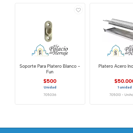
Soporte Para Platero Blanco -
Platero Acero I
Fun
$500
$50.00
Unidad
1 unidad
705036
705013
-
Unih