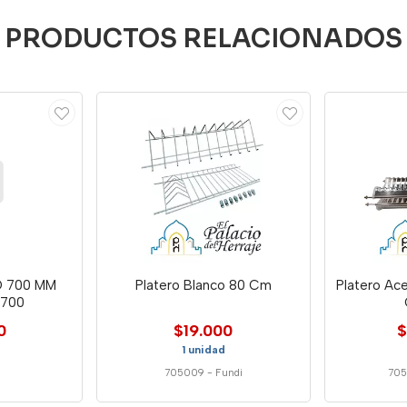
PRODUCTOS RELACIONADOS
 700 MM
Platero Blanco 80 Cm
Platero Ace
-700
0
$19.000
$
1 unidad
705009
-
Fundi
70