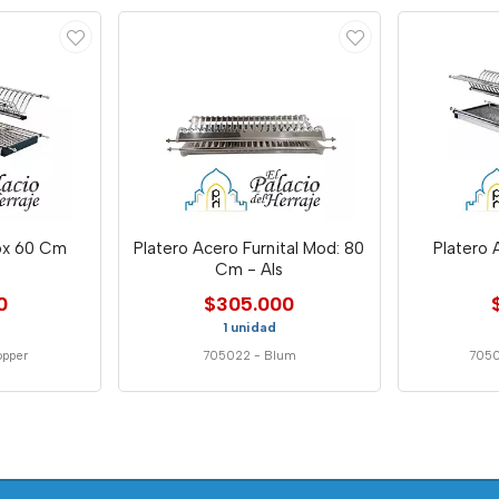
nox 60 Cm
Platero Acero Furnital Mod: 80
Platero
Cm - Als
0
$305.000
1 unidad
opper
705022
-
Blum
705