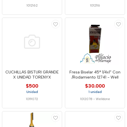
1012162
1012116
CUCHILLAS BISTURI GRANDE
Fresa Biselar 45° 1/4x1" Con
X UNIDAD TORENYX
/Rodamiento 12741 - Well
$500
$30.000
Unidad
1 unidad
1019072
1012078
-
Welldone