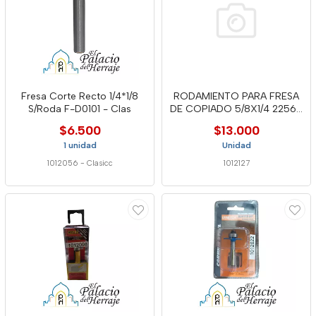
Fresa Corte Recto 1/4*1/8
RODAMIENTO PARA FRESA
S/Roda F-D0101 - Clas
DE COPIADO 5/8X1/4 22564
WEL
$6.500
$13.000
1 unidad
Unidad
1012056
-
Clasicc
1012127