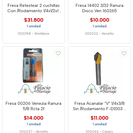
Fresa Retestear 2 cuchillas
Fresa 14402 3/32 Ranura
Con /Rodamiento 1/4x1/2x1"
Disco Ven 160265
-12555- Well
$31.800
$10.000
1 unidad
1 unidad
1012098
-
Welldone
1012022
-
Venetto
Fresa 00206 Venezia Ranura
Fresa Acanalar "V" 1/4x3/8
5/8 Rcta 2f
Sin /Rodamiento F-D1003 -
Cla
$14.000
$11.000
1 unidad
1 unidad
1012037
-
Venetto
1012046
-
Clasicc