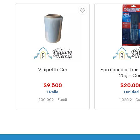
Vinipel 15 Cm
Epoxibonder Tran
25g - Co
$9.500
$20.00
1 Rollo
1 unidad
2001002
-
Fundi
1102012
-
Co