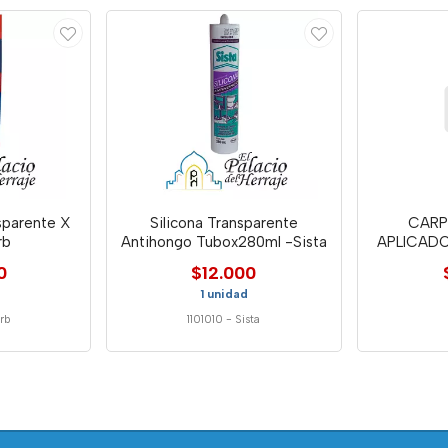
sparente X
Silicona Transparente
CARP
rb
Antihongo Tubox280ml -Sista
APLICADO
0
$12.000
1 unidad
rb
1101010
-
Sista