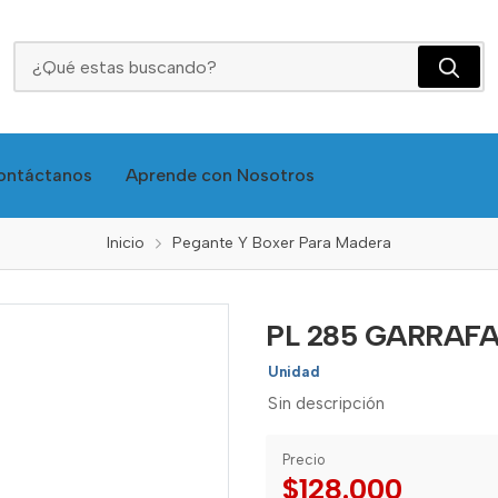
PL 285 GARRAFA X 5 LITROS - AFIX 0404152
ontáctanos
Aprende con Nosotros
Inicio
Pegante Y Boxer Para Madera
PL 285 GARRAFA 
Unidad
Sin descripción
Precio
$128.000