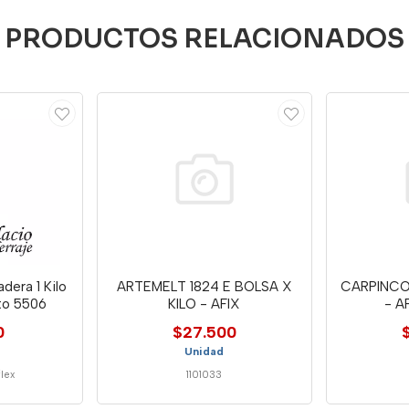
PRODUCTOS RELACIONADOS
dera 1 Kilo
ARTEMELT 1824 E BOLSA X
CARPINCO
to 5506
KILO - AFIX
- A
0
$27.500
Unidad
flex
1101033