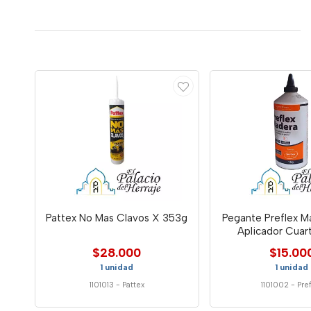
Pattex No Mas Clavos X 353g
Pegante Preflex Ma
Aplicador Cuar
$28.000
$15.00
1 unidad
1 unidad
1101013
-
Pattex
1101002
-
Pre