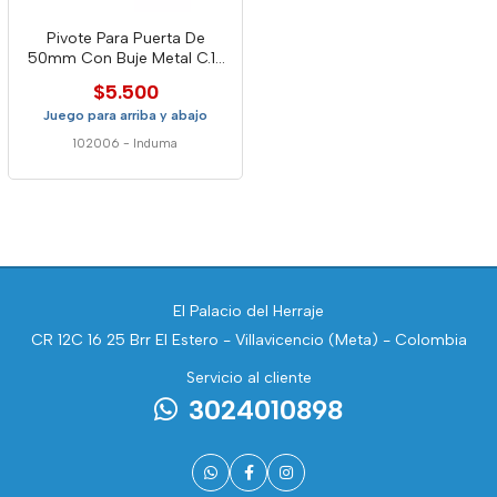
Pivote Para Puerta De
50mm Con Buje Metal C.12
Ind
$5.500
Juego para arriba y abajo
102006
-
Induma
El Palacio del Herraje
CR 12C 16 25 Brr El Estero - Villavicencio (Meta) - Colombia
Servicio al cliente
3024010898