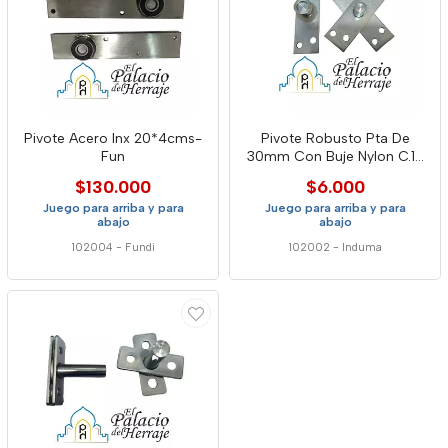
Pivote Acero Inx 20*4cms-
Pivote Robusto Pta De
Fun
30mm Con Buje Nylon C.12
Ind
$130.000
$6.000
Juego para arriba y para
Juego para arriba y para
abajo
abajo
102004
-
Fundi
102002
-
Induma