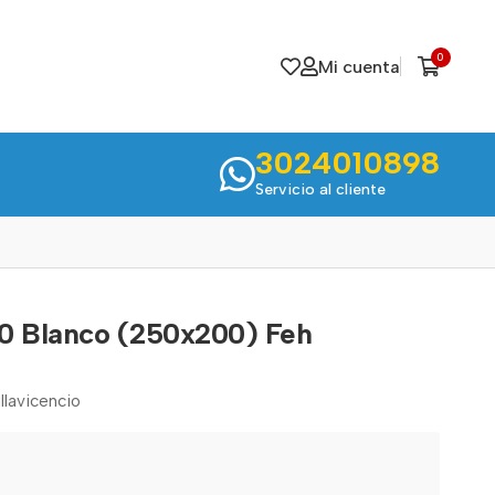
0
Mi cuenta
3024010898
Servicio al cliente
0 Blanco (250x200) Feh
llavicencio