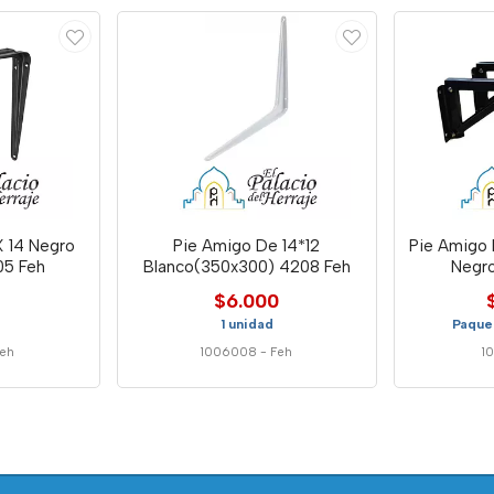
X 14 Negro
Pie Amigo De 14*12
Pie Amigo 
05 Feh
Blanco(350x300) 4208 Feh
Negro
$6.000
1 unidad
Paque
eh
1006008
-
Feh
1