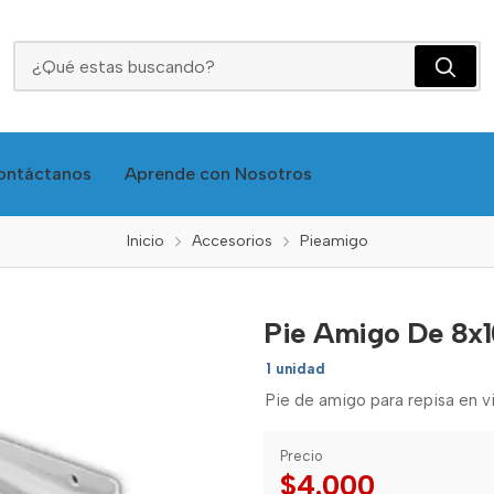
Pie Amigo De 8x10 Blanco (250x200) Feh
ontáctanos
Aprende con Nosotros
Inicio
Accesorios
Pieamigo
Pie Amigo De 8x1
1 unidad
Pie de amigo para repisa en vi
Precio
$4.000