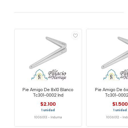
Pie Amigo De 8x10 Blanco
Pie Amigo De 6x
Tc301-0002 Ind
Tc301-0002
$2.100
$1.500
1 unidad
1 unidad
1006013
-
Induma
1006012
-
In