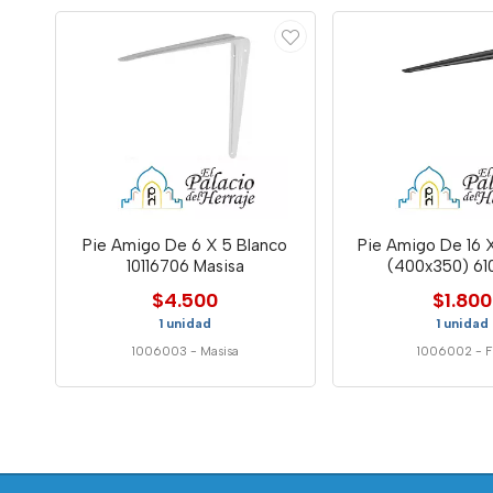
Pie Amigo De 6 X 5 Blanco
Pie Amigo De 16 
10116706 Masisa
(400x350) 61
$4.500
$1.800
1 unidad
1 unidad
1006003
-
Masisa
1006002
-
F