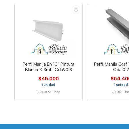
Perfil Manija En "C" Pintura
Perfil Manija Graf
Blanca X 3mts Cda9013
Cda1012
$45.000
$54.40
1 unidad
1 unidad
1204009
-
Indc
1201017
-
In