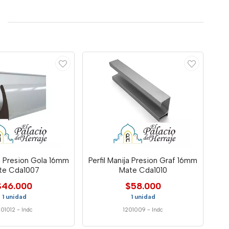
ja Presion Gola 16mm
Perfil Manija Presion Graf 16mm
te Cda1007
Mate Cda1010
$46.000
$58.000
1 unidad
1 unidad
201012
-
Indc
1201009
-
Indc