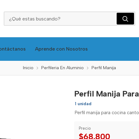
Perfil Manija Para Tablero 15mm Negra Peralm41pn
ontáctanos
Aprende con Nosotros
Inicio
Perfileria En Aluminio
Perfil Manija
Perfil Manija Pa
1 unidad
Perfil manija para cocina canto
Precio
$68.800