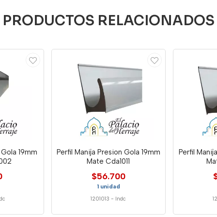
PRODUCTOS RELACIONADOS
go Gola 19mm
Perfil Manija Presion Gola 19mm
Perfil Mani
002
Mate Cda1011
Ma
0
$56.700
1 unidad
ndc
1201013
-
Indc
1