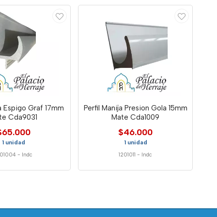
ja Espigo Graf 17mm
Perfil Manija Presion Gola 15mm
te Cda9031
Mate Cda1009
$65.000
$46.000
1 unidad
1 unidad
201004
-
Indc
1201011
-
Indc