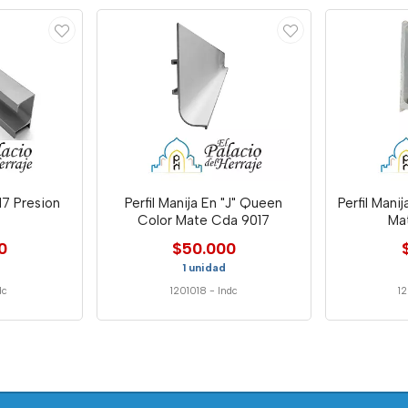
 17 Presion
Perfil Manija En "J" Queen
Perfil Mani
Color Mate Cda 9017
Ma
0
$50.000
1 unidad
dc
1201018
-
Indc
1