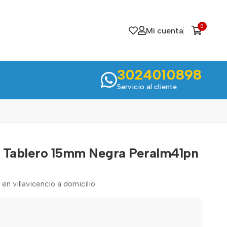
0
Mi cuenta
3024010898
Servicio al cliente
ra Tablero 15mm Negra Peralm41pn
 en villavicencio a domicilio