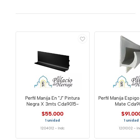
Perfil Manija En "J" Pintura
Perfil Manija Espi
Negra X 3mts Cda9015-
Mate Cda9
$55.000
$91.00
1 unidad
1 unidad
1204012
-
Indc
1201002
-
I