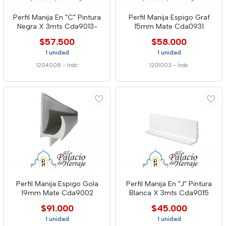
Perfil Manija En "C" Pintura
Perfil Manija Espigo Graf
Negra X 3mts Cda9013-
15mm Mate Cda0931
$57.500
$58.000
1 unidad
1 unidad
1204008
-
Indc
1201003
-
Indc
Perfil Manija Espigo Gola
Perfil Manija En "J" Pintura
19mm Mate Cda9002
Blanca X 3mts Cda9015
$91.000
$45.000
1 unidad
1 unidad