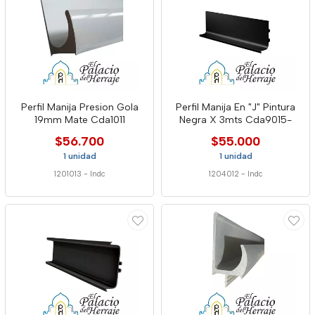
Perfil Manija Presion Gola
Perfil Manija En "J" Pintura
19mm Mate Cda1011
Negra X 3mts Cda9015-
$56.700
$55.000
1 unidad
1 unidad
1201013
-
Indc
1204012
-
Indc