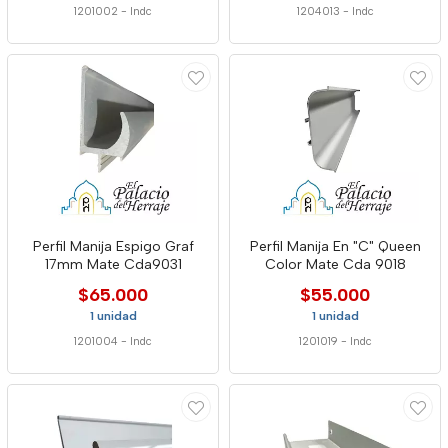
1201002
-
Indc
1204013
-
Indc
Perfil Manija Espigo Graf
Perfil Manija En "C" Queen
17mm Mate Cda9031
Color Mate Cda 9018
$65.000
$55.000
1 unidad
1 unidad
1201004
-
Indc
1201019
-
Indc