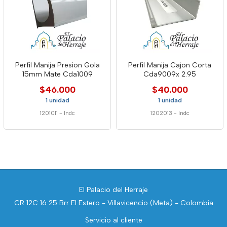
Perfil Manija Presion Gola
Perfil Manija Cajon Corta
15mm Mate Cda1009
Cda9009x 2.95
$46.000
$40.000
1 unidad
1 unidad
1201011
-
Indc
1202013
-
Indc
El Palacio del Herraje
CR 12C 16 25 Brr El Estero - Villavicencio (Meta) - Colombia
Servicio al cliente