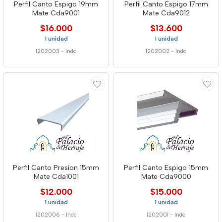
Perfil Canto Espigo 19mm
Perfil Canto Espigo 17mm
Mate Cda9001
Mate Cda9012
$16.000
$13.600
1 unidad
1 unidad
1202003
-
Indc
1202002
-
Indc
Perfil Canto Presion 15mm
Perfil Canto Espigo 15mm
Mate Cda1001
Mate Cda9000
$12.000
$15.000
1 unidad
1 unidad
1202006
-
Indc
1202001
-
Indc