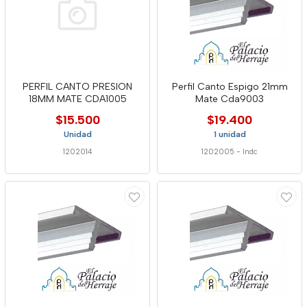
PERFIL CANTO PRESION
Perfil Canto Espigo 21mm
18MM MATE CDA1005
Mate Cda9003
$15.500
$19.400
Unidad
1 unidad
1202014
1202005
-
Indc