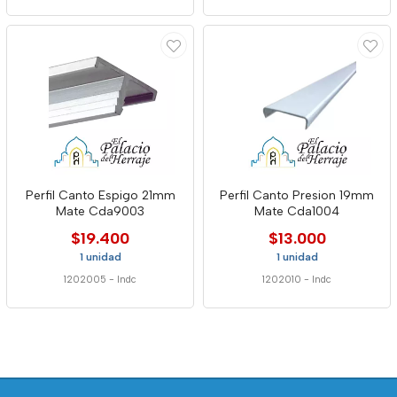
Perfil Canto Espigo 21mm
Perfil Canto Presion 19mm
Mate Cda9003
Mate Cda1004
$19.400
$13.000
1 unidad
1 unidad
1202005
-
Indc
1202010
-
Indc