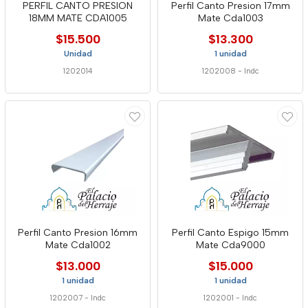
PERFIL CANTO PRESION
Perfil Canto Presion 17mm
18MM MATE CDA1005
Mate Cda1003
$15.500
$13.300
Unidad
1 unidad
1202014
1202008
-
Indc
Perfil Canto Presion 16mm
Perfil Canto Espigo 15mm
Mate Cda1002
Mate Cda9000
$13.000
$15.000
1 unidad
1 unidad
1202007
-
Indc
1202001
-
Indc