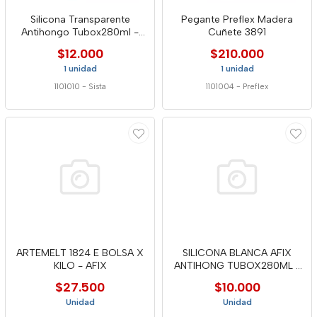
Silicona Transparente
Pegante Preflex Madera
Antihongo Tubox280ml -
Cuñete 3891
Sista
$12.000
$210.000
1 unidad
1 unidad
1101010
-
Sista
1101004
-
Preflex
ARTEMELT 1824 E BOLSA X
SILICONA BLANCA AFIX
KILO - AFIX
ANTIHONG TUBOX280ML -
0406226
$27.500
$10.000
Unidad
Unidad