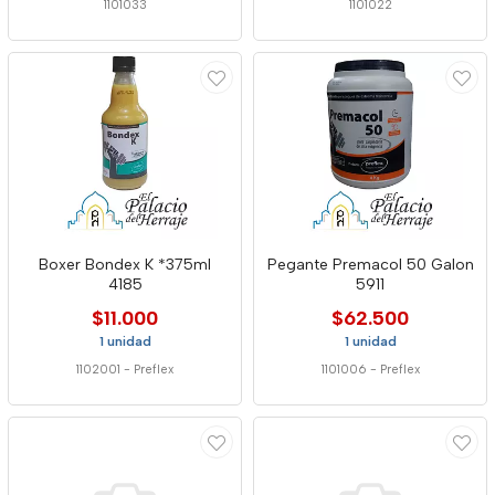
1101033
1101022
Boxer Bondex K *375ml
Pegante Premacol 50 Galon
4185
5911
$11.000
$62.500
1 unidad
1 unidad
1102001
-
Preflex
1101006
-
Preflex