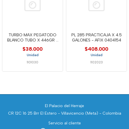
TURBO MAX PEGATODO
PL 285 PRACTICAJA X 4.5
BLANCO TUBO X 446GR -
GALONES - AFIX 0404154
AFIX 6174
$38.000
$408.000
Unidad
Unidad
1101030
1102023
El Palacio del Herraje
CR 12C 16 25 Brr El Estero - Villavicencio (Meta) - Colombia
Servicio al cliente