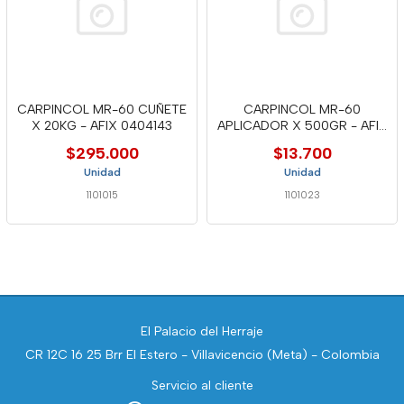
CARPINCOL MR-60 CUÑETE
CARPINCOL MR-60
X 20KG - AFIX 0404143
APLICADOR X 500GR - AFIX
0404139
$295.000
$13.700
Unidad
Unidad
1101015
1101023
El Palacio del Herraje
CR 12C 16 25 Brr El Estero - Villavicencio (Meta) - Colombia
Servicio al cliente