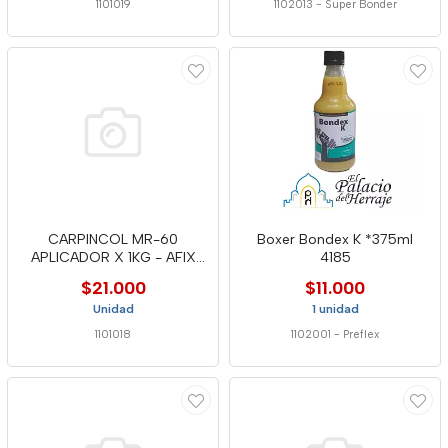
1101019
1102013
-
Super Bonder
CARPINCOL MR-60
Boxer Bondex K *375ml
APLICADOR X 1KG - AFIX
4185
0404140
$21.000
$11.000
Unidad
1 unidad
1101018
1102001
-
Preflex