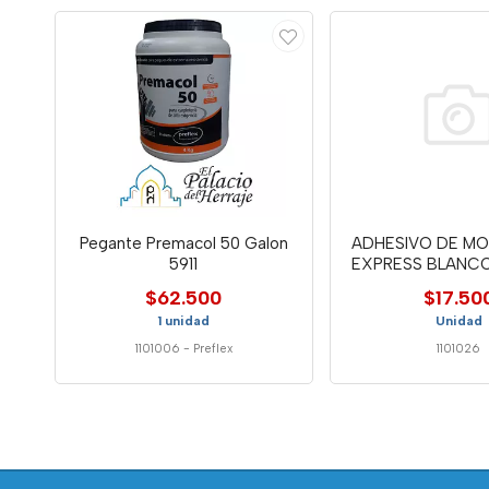
Pegante Premacol 50 Galon
ADHESIVO DE MO
5911
EXPRESS BLANCO
INF
$62.500
$17.50
1 unidad
Unidad
1101006
-
Preflex
1101026