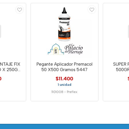
NTAJE FIX
Pegante Aplicador Premacol
SUPER 
 X 250GR
50 X500 Gramos 5447
500GR
0
$11.400
1 unidad
1101008
-
Preflex