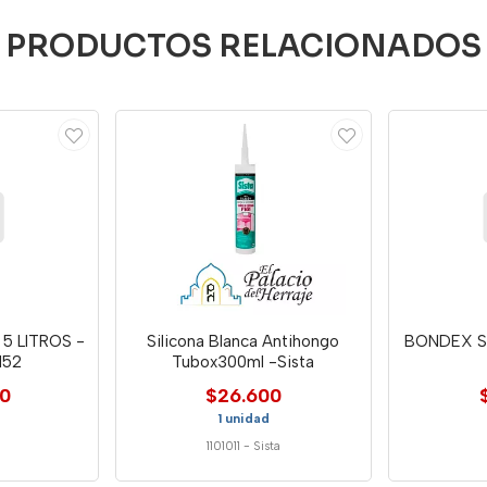
PRODUCTOS RELACIONADOS
5 LITROS -
Silicona Blanca Antihongo
BONDEX S
152
Tubox300ml -Sista
00
$26.600
1 unidad
1101011
-
Sista