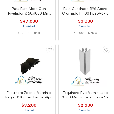
Pata Para Mesa Con
Pata Cuadrada 596 Acero
Nivelador Ø60x1000 Mm
Cromado H: 100 Hpa596-10
835-60*10
$47.600
$5.000
1 unidad
1 unidad
502002
-
Fundi
502004
-
Mobile
Esquinero Zocalo Aluminio
Esquinero Pvc Aluminizado
Negro X 100mm Fimtie59pn
X 100 Mm Zocalo Fimpvc59
$3.200
$2.500
Unidad
1 unidad