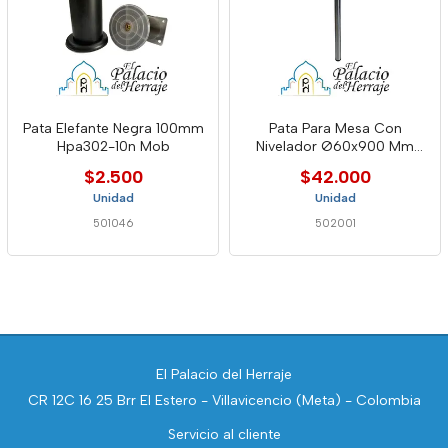
Pata Elefante Negra 100mm
Pata Para Mesa Con
Hpa302-10n Mob
Nivelador Ø60x900 Mm
835-60*91
$2.500
$42.000
Unidad
Unidad
501046
502001
El Palacio del Herraje
CR 12C 16 25 Brr El Estero - Villavicencio (Meta) - Colombia
Servicio al cliente