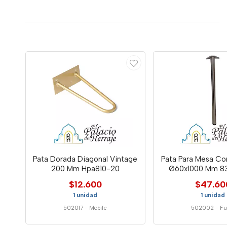
Pata Dorada Diagonal Vintage
Pata Para Mesa Co
200 Mm Hpa810-20
Ø60x1000 Mm 8
$12.600
$47.60
1 unidad
1 unidad
502017
-
Mobile
502002
-
Fu