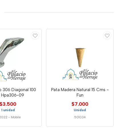
o 306 Diagonal 100
Pata Madera Natural 15 Cms -
 Hpa306-09
Fun
$3.500
$7.000
1 unidad
Unidad
2022
-
Mobile
501034