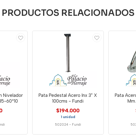
PRODUCTOS RELACIONADOS
n Nivelador
Pata Pedestal Acero Inx 3" X
Pata Acer
35-60*10
100cms - Fundi
Mm.
0
$194.000
1 unidad
ndi
502024
-
Fundi
50