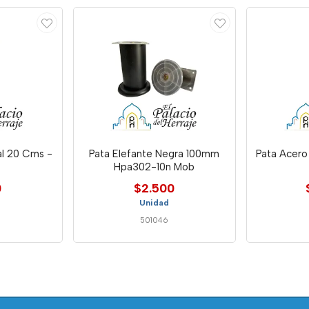
al 20 Cms -
Pata Elefante Negra 100mm
Pata Acero 
Hpa302-10n Mob
0
$2.500
Unidad
501046