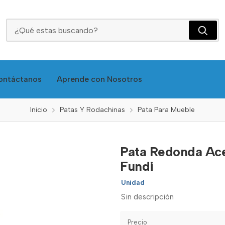
Pata Redonda Acero Inx 12cms Sin Nivelador - Fundi
ontáctanos
Aprende con Nosotros
Inicio
Patas Y Rodachinas
Pata Para Mueble
Pata Redonda Ace
Fundi
Unidad
Sin descripción
Precio