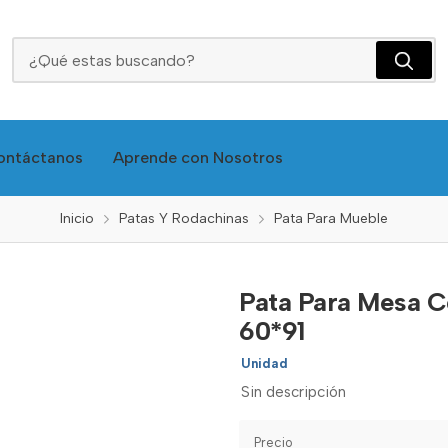
Pata Para Mesa Con Nivelador Ø60x900 Mm 835-60*91
ontáctanos
Aprende con Nosotros
Inicio
Patas Y Rodachinas
Pata Para Mueble
Pata Para Mesa 
60*91
Unidad
Sin descripción
Precio