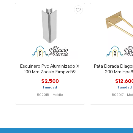
Esquinero Pvc Aluminizado X
Pata Dorada Diago
100 Mm Zocalo Fimpvc59
200 Mm Hpa8
$2.500
$12.60
1 unidad
1 unidad
502015
-
Mobile
502017
-
Mob