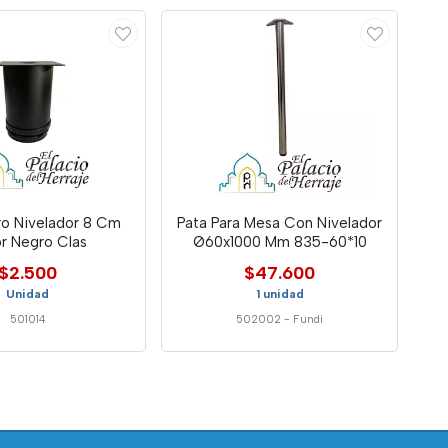
ro Nivelador 8 Cm
Pata Para Mesa Con Nivelador
r Negro Clas
Ø60x1000 Mm 835-60*10
$2.500
$47.600
Unidad
1 unidad
501014
502002
-
Fundi