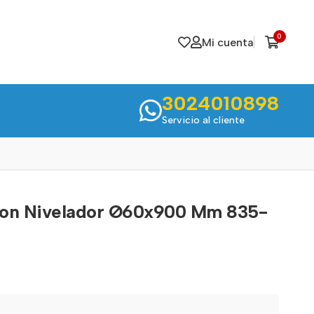
0
Mi cuenta
3024010898
Servicio al cliente
Con Nivelador Ø60x900 Mm 835-