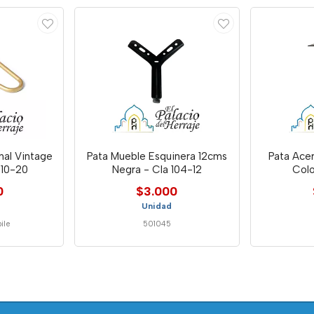
nal Vintage
Pata Mueble Esquinera 12cms
Pata Ace
10-20
Negra - Cla 104-12
Colo
0
$3.000
Unidad
ile
501045