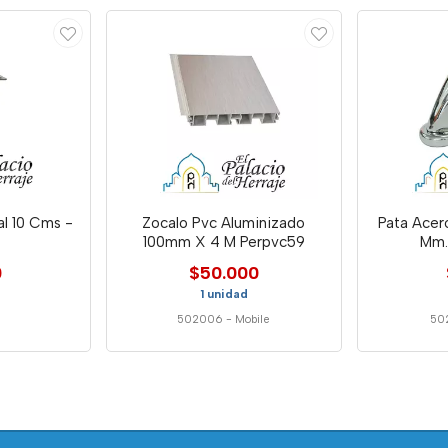
al 10 Cms -
Zocalo Pvc Aluminizado
Pata Acer
100mm X 4 M Perpvc59
Mm.
0
$50.000
1 unidad
502006
-
Mobile
50