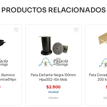
PRODUCTOS RELACIONADOS
 Aluminio
Pata Elefante Negra 100mm
Pata Dorad
imtie59pn
Hpa302-10n Mob
200 
0
$2.500
Unidad
501046
50