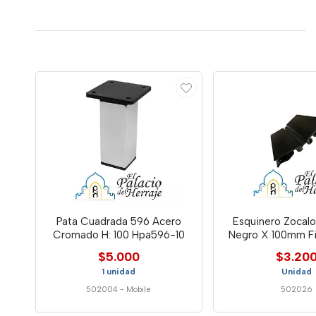
Pata Cuadrada 596 Acero
Esquinero Zocalo
Cromado H: 100 Hpa596-10
Negro X 100mm F
$5.000
$3.20
1 unidad
Unidad
502004
-
Mobile
502026