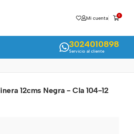
0
Mi cuenta
3024010898
Servicio al cliente
inera 12cms Negra - Cla 104-12