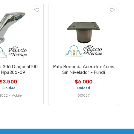
o 306 Diagonal 100
Pata Redonda Acero Inx 4cms
 Hpa306-09
Sin Nivelador - Fundi
$3.500
$6.000
1 unidad
Unidad
2022
-
Mobile
501037