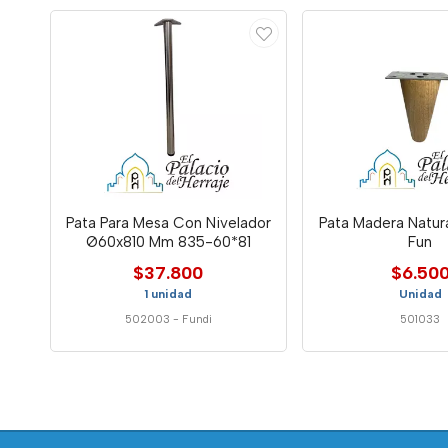
Pata Para Mesa Con Nivelador
Pata Madera Natur
Ø60x810 Mm 835-60*81
Fun
$37.800
$6.50
1 unidad
Unidad
502003
-
Fundi
501033