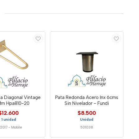
a Diagonal Vintage
Pata Redonda Acero Inx 6cms
Mm Hpa810-20
Sin Nivelador - Fundi
$12.600
$8.500
1 unidad
Unidad
2017
-
Mobile
501038