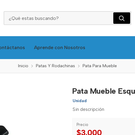
Pata Mueble Esquinera 12cms Negra - Cla 104-12
ontáctanos
Aprende con Nosotros
Inicio
Patas Y Rodachinas
Pata Para Mueble
Pata Mueble Esqu
Unidad
Sin descripción
Precio
$3.000