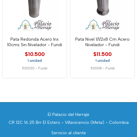
Pata Redonda Acero Inx
Pata Nivel 1/1/2x8 Cm Acero
10cms Sin Nivelador - Fundi
Nivelador - Fundi
$10.500
$11.500
1 unidad
1 unidad
501030
-
Fundi
501018
-
Fundi
El Palacio del Herraje
CR 12C 16 25 Brr El Estero - Villavicencio (Meta) - Colombia
Servicio al cliente