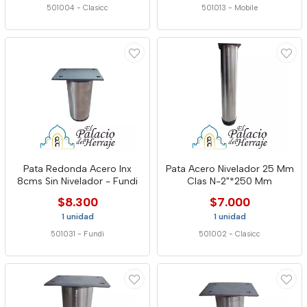
501004
-
Clasicc
501013
-
Mobile
Pata Redonda Acero Inx
Pata Acero Nivelador 25 Mm
8cms Sin Nivelador - Fundi
Clas N-2"*250 Mm
$8.300
$7.000
1 unidad
1 unidad
501031
-
Fundi
501002
-
Clasicc