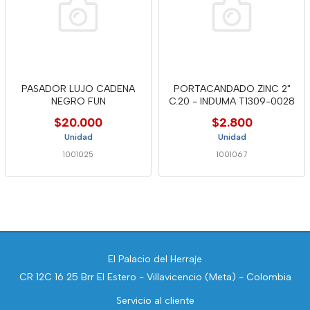
PASADOR LUJO CADENA
PORTACANDADO ZINC 2"
NEGRO FUN
C.20 - INDUMA T1309-0028
$20.000
$2.800
Unidad
Unidad
1001025
1001067
El Palacio del Herraje
CR 12C 16 25 Brr El Estero - Villavicencio (Meta) - Colombia
Servicio al cliente