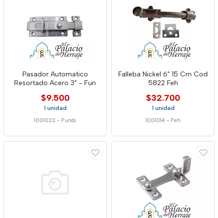
Pasador Automatico
Falleba Nickel 6" 15 Cm Cod
Resortado Acero 3" - Fun
5822 Feh
$9.500
$32.700
1 unidad
1 unidad
1001023
-
Fundi
1001014
-
Feh