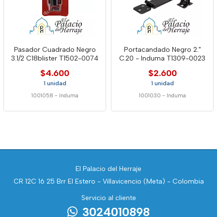
Pasador Cuadrado Negro
Portacandado Negro 2."
3.1/2 C18blister T1502-0074
C.20 - Induma T1309-0023
$4.600
$2.600
1 unidad
1 unidad
1001058
-
Induma
1001030
-
Induma
El Palacio del Herraje
CR 12C 16 25 Brr El Estero - Villavicencio (Meta) - Colombia
Servicio al cliente
3024010898