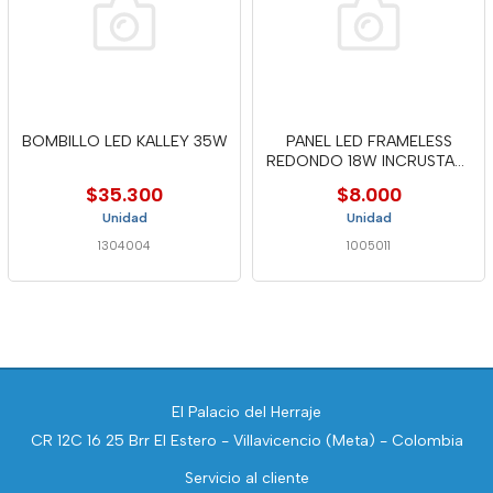
BOMBILLO LED KALLEY 35W
PANEL LED FRAMELESS
REDONDO 18W INCRUSTAR-
TTA82
$35.300
$8.000
Unidad
Unidad
1304004
1005011
El Palacio del Herraje
CR 12C 16 25 Brr El Estero - Villavicencio (Meta) - Colombia
Servicio al cliente