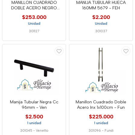
MANILLON CUADRADO
MANIJA TUBULAR HUECA
DOBLE ACERO NEGRO
160MM 5679 - FEH
1"X100CM - FUN
$253.000
$2.200
Unidad
Unidad
301127
301037
Manija Tubular Negra Cc
Manillon Cuadrado Doble
96mm - Ven
Acero Inx 1x100cm - Fun
$2.500
$225.000
1 unidad
1 unidad
301045
-
Venetto
301096
-
Fundi