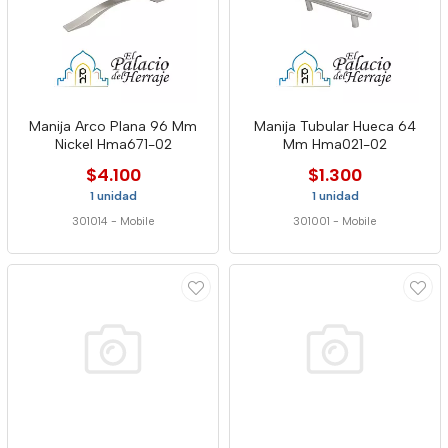
Manija Arco Plana 96 Mm
Manija Tubular Hueca 64
Nickel Hma671-02
Mm Hma021-02
$4.100
$1.300
1 unidad
1 unidad
301014
-
Mobile
301001
-
Mobile