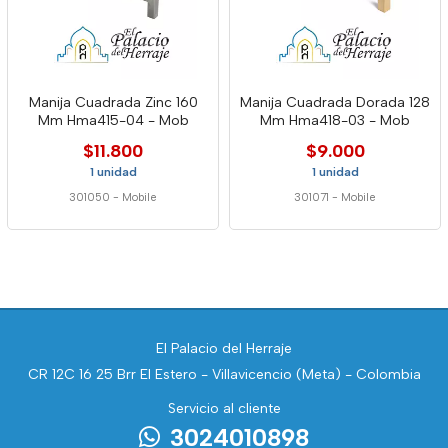
Manija Cuadrada Zinc 160
Manija Cuadrada Dorada 128
Mm Hma415-04 - Mob
Mm Hma418-03 - Mob
$11.800
$9.000
1 unidad
1 unidad
301050
-
Mobile
301071
-
Mobile
El Palacio del Herraje
CR 12C 16 25 Brr El Estero - Villavicencio (Meta) - Colombia
Servicio al cliente
3024010898