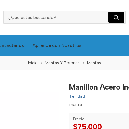
Manillon Acero Inox Puerta 32x60 Mm Handle-20
ontáctanos
Aprende con Nosotros
Inicio
Manijas Y Botones
Manijas
Manillon Acero I
1 unidad
manija
Precio
$75.000