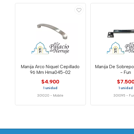
Manija Arco Niquel Cepillado
Manija De Sobrep
96 Mm Hma045-02
- Fun
$4.900
$7.50
1 unidad
1 unidad
301020
-
Mobile
301095
-
Fu