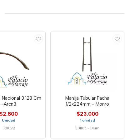
o Nacional 3 128 Cm
Manija Tubular Pacha
-Arcn3
1/2x224mm - Monro
$2.800
$23.000
Unidad
1 unidad
301099
301105
-
Blum