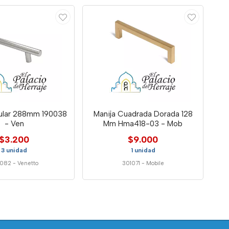
bular 288mm 190038
Manija Cuadrada Dorada 128
- Ven
Mm Hma418-03 - Mob
$3.200
$9.000
3 unidad
1 unidad
1082
-
Venetto
301071
-
Mobile