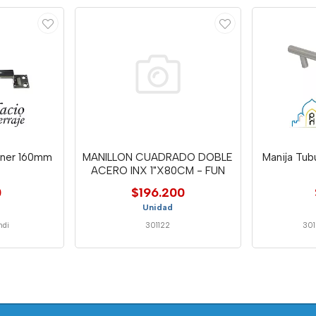
oner 160mm
MANILLON CUADRADO DOBLE
Manija Tu
ACERO INX 1"X80CM - FUN
0
$196.200
Unidad
ndi
301122
30