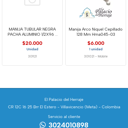
MANIJA TUBULAR NEGRA
Manija Arco Niquel Cepillado
PACHA ALUMINIO 1/2X96 -
128 Mm Hma045-03
FUN
$20.000
$6.000
Unidad
1 unidad
301121
301021
-
Mobile
El Palacio del Herraje
CR 12C 16 25 Brr El Estero - Villavicencio (Meta) - Colombia
Servicio al cliente
3024010898