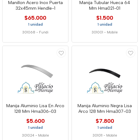
Manillon Acero Inox Puerta
Manija Tubular Hueca 64
32x45mm Hendle-1
Mm Hma021-01
$65.000
$1.500
1 unidad
1 unidad
301068
-
Fundi
301001
-
Mobile
Manija Aluminio Lisa En Arco
Manija Aluminio Negra Lisa
128 Mm Hma306-03
Arco 128 Mm Hma307-03
$5.600
$7.800
1 unidad
1 unidad
301024
-
Mobile
301011
-
Mobile