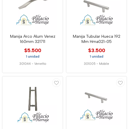
Manija Arco Alum Venez
Manija Tubular Hueca 192
160mm 321711
Mm Hma021-05
$5.500
$3.500
1 unidad
1 unidad
301044
-
Venetto
301005
-
Mobile