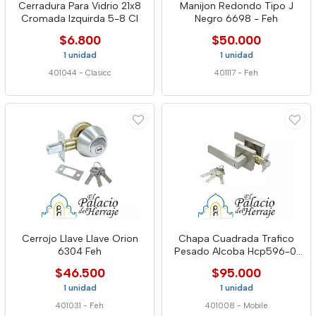
Cerradura Para Vidrio 21x8
Manijon Redondo Tipo J
Cromada Izquirda 5-8 Cl
Negro 6698 - Feh
$6.800
$50.000
1 unidad
1 unidad
401044
-
Clasicc
401117
-
Feh
Cerrojo Llave Llave Orion
Chapa Cuadrada Trafico
6304 Feh
Pesado Alcoba Hcp596-01
Mob
$46.500
$95.000
1 unidad
1 unidad
401031
-
Feh
401008
-
Mobile