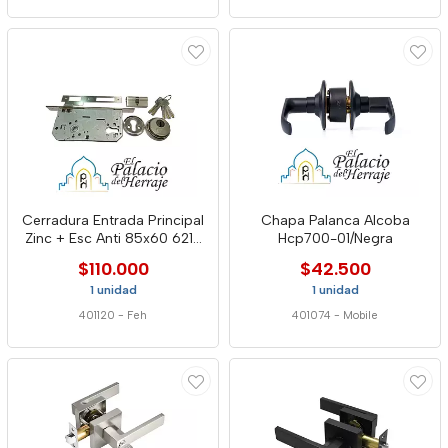
Cerradura Entrada Principal
Chapa Palanca Alcoba
Zinc + Esc Anti 85x60 6216
Hcp700-01/Negra
Feh
$110.000
$42.500
1 unidad
1 unidad
401120
-
Feh
401074
-
Mobile