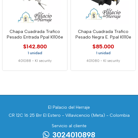
Chapa Cuadrada Trafico
Chapa Cuadrada Trafico
Pesado Entrada Ppal Kl106e
Pesado Negra E. Ppal Kl110e
$142.800
$85.000
1 unidad
1 unidad
401088
-
Kl security
401080
-
Kl security
El Palacio del Herraje
CR 12C 16 25 Brr El Estero - Villavicencio (Meta) - Colombia
Servicio al cliente
3024010898