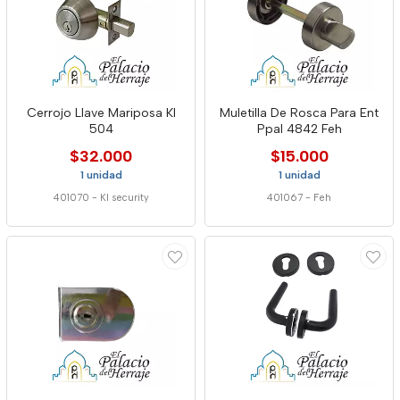
Cerrojo Llave Mariposa Kl
Muletilla De Rosca Para Ent
504
Ppal 4842 Feh
$32.000
$15.000
1 unidad
1 unidad
401070
-
Kl security
401067
-
Feh