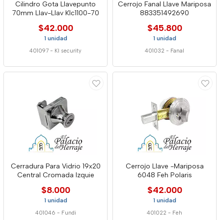
Cilindro Gota Llavepunto
Cerrojo Fanal Llave Mariposa
70mm Llav-Llav Klc1100-70
883351492690
$42.000
$45.800
1 unidad
1 unidad
401097
-
Kl security
401032
-
Fanal
Cerradura Para Vidrio 19x20
Cerrojo Llave -Mariposa
Central Cromada Izquie
6048 Feh Polaris
$8.000
$42.000
1 unidad
1 unidad
401046
-
Fundi
401022
-
Feh