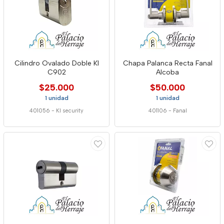
Cilindro Ovalado Doble Kl
Chapa Palanca Recta Fanal
C902
Alcoba
$25.000
$50.000
1 unidad
1 unidad
401056
-
Kl security
401106
-
Fanal