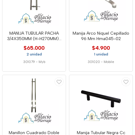
MANIJA TUBULAR PACHA
Manija Arco Niquel Cepillado
3/4X350MM (H-H270MM)-
96 Mm Hma045-02
MONRO
$65.000
$4.900
2 unidad
1 unidad
301079
-
Myb
301020
-
Mobile
Manillon Cuadrado Doble
Manija Tubular Negra Cc