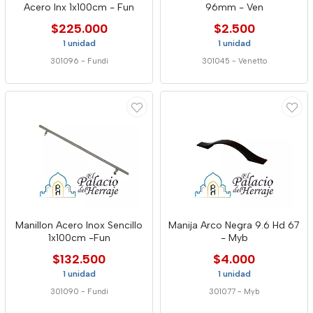
Acero Inx 1x100cm - Fun
96mm - Ven
$225.000
$2.500
1 unidad
1 unidad
301096
-
Fundi
301045
-
Venetto
Manillon Acero Inox Sencillo
Manija Arco Negra 9.6 Hd 67
1x100cm -Fun
- Myb
$132.500
$4.000
1 unidad
1 unidad
301090
-
Fundi
301077
-
Myb