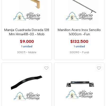
Manija Cuadrada Dorada 128
Manillon Acero Inox Sencillo
Mm Hma418-03 - Mob
1x100cm -Fun
$9.000
$132.500
1 unidad
1 unidad
301071
-
Mobile
301090
-
Fundi