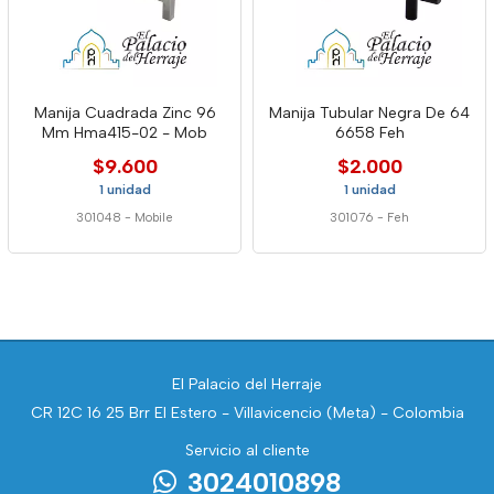
Manija Cuadrada Zinc 96
Manija Tubular Negra De 64
Mm Hma415-02 - Mob
6658 Feh
$9.600
$2.000
1 unidad
1 unidad
301048
-
Mobile
301076
-
Feh
El Palacio del Herraje
CR 12C 16 25 Brr El Estero - Villavicencio (Meta) - Colombia
Servicio al cliente
3024010898