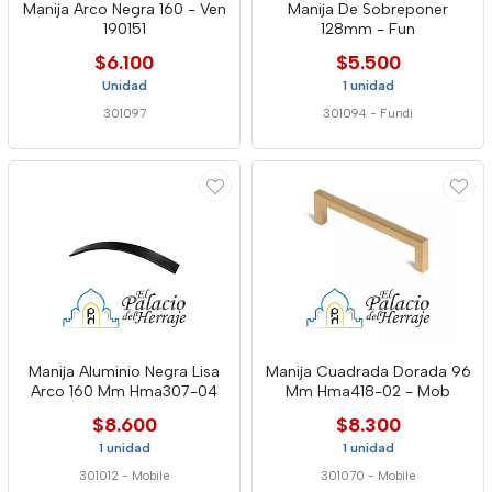
Manija Arco Negra 160 - Ven
Manija De Sobreponer
190151
128mm - Fun
$6.100
$5.500
Unidad
1 unidad
301097
301094
-
Fundi
Manija Aluminio Negra Lisa
Manija Cuadrada Dorada 96
Arco 160 Mm Hma307-04
Mm Hma418-02 - Mob
$8.600
$8.300
1 unidad
1 unidad
301012
-
Mobile
301070
-
Mobile