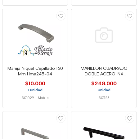
Manija Niquel Cepillado 160
MANILLON CUADRADO
Mm Hma245-04
DOBLE ACERO INX
1.1/4"X100CM - F
$10.000
$248.000
1 unidad
Unidad
301029
-
Mobile
301123