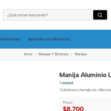
Manija Aluminio Lisa En Arco 192 Mm Hma306-05
ontáctanos
Aprende con Nosotros
Inicio
Manijas Y Botones
Manijas
Manija Aluminio
1 unidad
Cubiertero herraje en villavic
Precio
$8.700