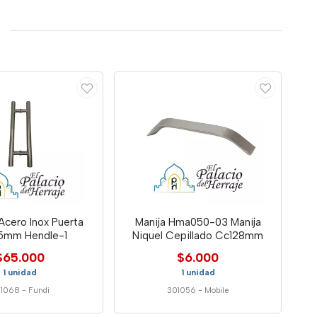
 Acero Inox Puerta
Manija Hma050-03 Manija
5mm Hendle-1
Niquel Cepillado Cc128mm
$65.000
$6.000
1 unidad
1 unidad
1068
-
Fundi
301056
-
Mobile