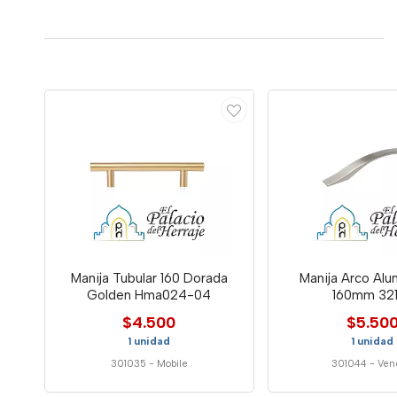
Manija Tubular 160 Dorada
Manija Arco Al
Golden Hma024-04
160mm 321
$4.500
$5.50
1 unidad
1 unidad
301035
-
Mobile
301044
-
Ven