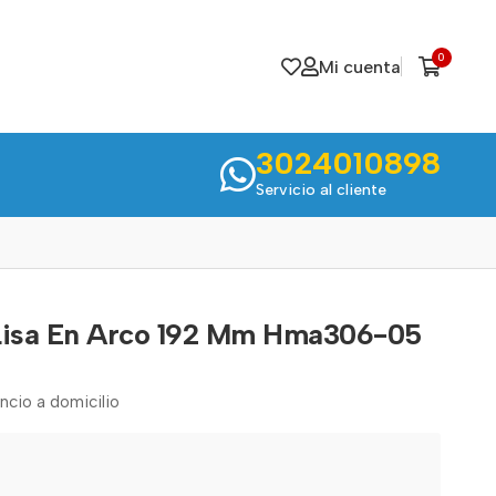
0
Mi cuenta
3024010898
Servicio al cliente
 Lisa En Arco 192 Mm Hma306-05
encio a domicilio