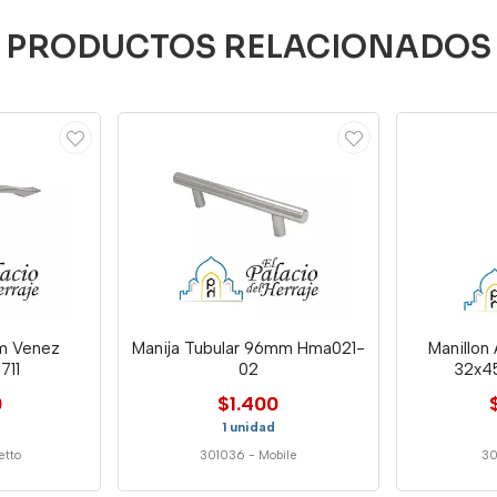
PRODUCTOS RELACIONADOS
um Venez
Manija Tubular 96mm Hma021-
Manillon
711
02
32x4
0
$1.400
1 unidad
etto
301036
-
Mobile
30