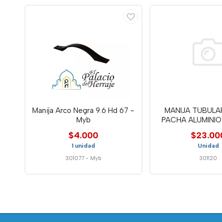
Manija Arco Negra 9.6 Hd 67 -
MANIJA TUBULA
Myb
PACHA ALUMINIO 
FUN
$4.000
$23.00
1 unidad
Unidad
301077
-
Myb
301120