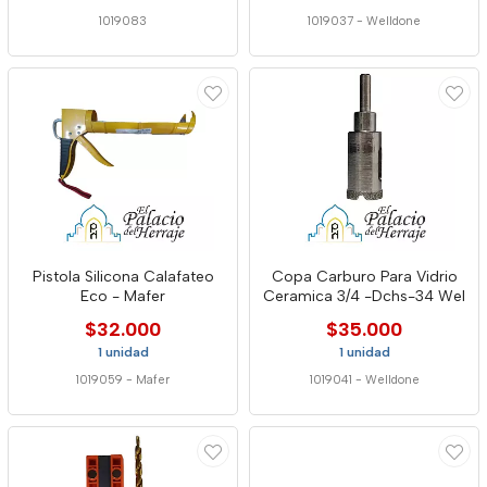
1019083
1019037
-
Welldone
Pistola Silicona Calafateo
Copa Carburo Para Vidrio
Eco - Mafer
Ceramica 3/4 -Dchs-34 Wel
$32.000
$35.000
1 unidad
1 unidad
1019059
-
Mafer
1019041
-
Welldone