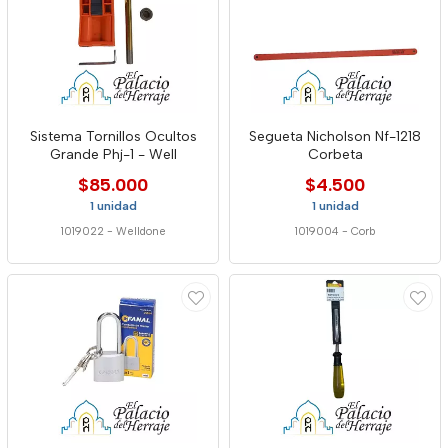
Sistema Tornillos Ocultos
Segueta Nicholson Nf-1218
Grande Phj-1 - Well
Corbeta
$85.000
$4.500
1 unidad
1 unidad
1019022
-
Welldone
1019004
-
Corb