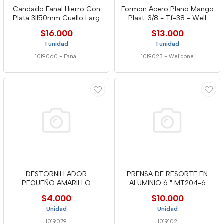
Candado Fanal Hierro Con
Formon Acero Plano Mango
Plata 3ll50mm Cuello Larg
Plast. 3/8 - Tf-38 - Well
$16.000
$13.000
1 unidad
1 unidad
1019060
-
Fanal
1019023
-
Welldone
DESTORNILLADOR
PRENSA DE RESORTE EN
PEQUEÑO AMARILLO
ALUMINIO 6 " MT204-6
WELLDON
$4.000
$10.000
Unidad
Unidad
1019079
1019102