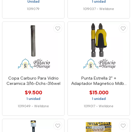
Unidad
1 unidad
1019079
1019037
-
Welldone
Copa Carburo Para Vidrio
Punta Estrella 2" +
Ceramica 3/16-Dchs-316wel
Adaptador Magnetico Mdb-
2 Well
$9.500
$15.000
1 unidad
1 unidad
1019049
-
Welldone
1019017
-
Welldone