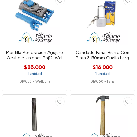
Plantilla Perforacion Agujero
Candado Fanal Hierro Con
Oculto Y Uniones Phj12-Wel
Plata 3ll50mm Cuello Larg
$85.000
$16.000
1 unidad
1 unidad
1019033
-
Welldone
1019060
-
Fanal