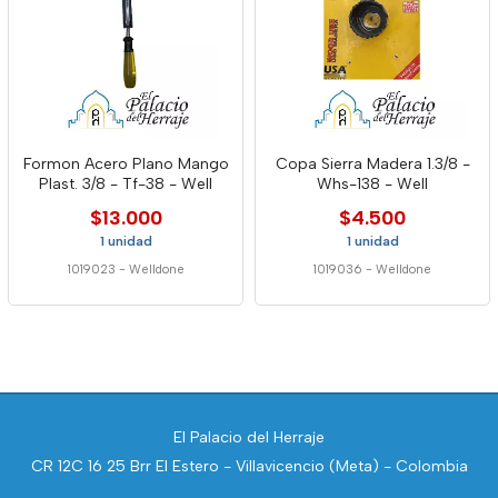
Formon Acero Plano Mango
Copa Sierra Madera 1.3/8 -
Plast. 3/8 - Tf-38 - Well
Whs-138 - Well
$13.000
$4.500
1 unidad
1 unidad
1019023
-
Welldone
1019036
-
Welldone
El Palacio del Herraje
CR 12C 16 25 Brr El Estero - Villavicencio (Meta) - Colombia