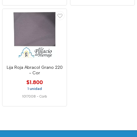
Lija Roja Abracol Grano 220
- Cor
$1.800
1 unidad
1017008
-
Corb