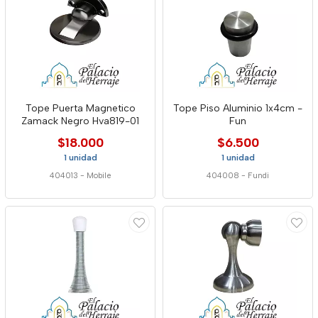
Tope Puerta Magnetico
Tope Piso Aluminio 1x4cm -
Zamack Negro Hva819-01
Fun
$18.000
$6.500
1 unidad
1 unidad
404013
-
Mobile
404008
-
Fundi