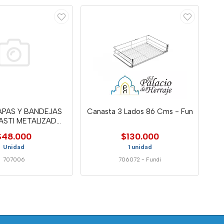
APAS Y BANDEJAS
Canasta 3 Lados 86 Cms - Fun
ASTI METALIZAD
38691
$48.000
$130.000
Unidad
1 unidad
707006
706072
-
Fundi