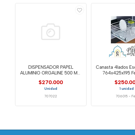
DISPENSADOR PAPEL
Canasta 4lados Es
ALUMINIO ORGALINE 500 MM
764x425x195 F
BLUM
$270.000
$250.0
Unidad
1 unidad
707022
706015
-
F