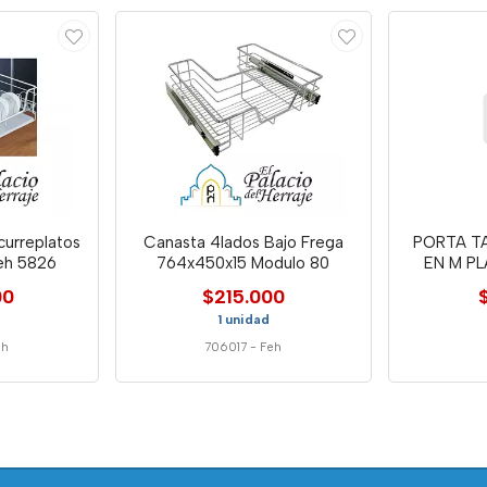
curreplatos
Canasta 4lados Bajo Frega
PORTA T
eh 5826
764x450x15 Modulo 80
EN M PL
00
$215.000
1 unidad
eh
706017
-
Feh