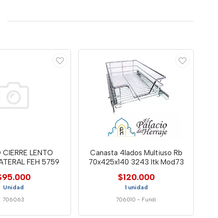
 CIERRE LENTO
Canasta 4lados Multiuso Rb
ATERAL FEH 5759
70x425x140 3243 Itk Mod73
$95.000
$120.000
Unidad
1 unidad
706063
706010
-
Fundi