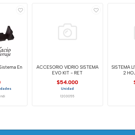
 Sistema En
ACCESORIO VIDRIO SISTEMA
SISTEMA L
EVO KIT - RET
2 HO
0
$54.000
idades
Unidad
ndi
1203055