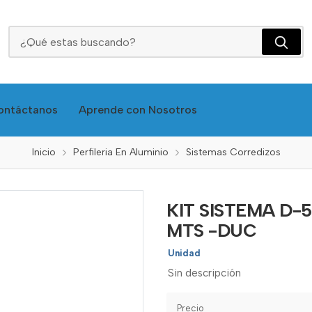
KIT SISTEMA D-52+2RIEL INFE+2SUPERIOR X 3 MTS -DUC
ontáctanos
Aprende con Nosotros
Inicio
Perfileria En Aluminio
Sistemas Corredizos
KIT SISTEMA D-5
MTS -DUC
Unidad
Sin descripción
Precio