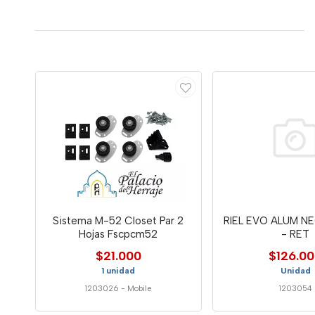
Sistema M-52 Closet Par 2
RIEL EVO ALUM N
Hojas Fscpcm52
- RET
$21.000
$126.0
1 unidad
Unidad
1203026
-
Mobile
1203054