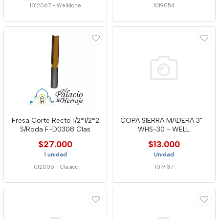
1012067
-
Welldone
1019054
Fresa Corte Recto 1/2*1/2*2
COPA SIERRA MADERA 3" -
S/Roda F-D0308 Clas
WHS-30 - WELL
$27.000
$13.000
1 unidad
Unidad
1012006
-
Clasicc
1019137