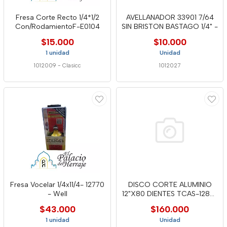
Fresa Corte Recto 1/4*1/2
AVELLANADOR 33901 7/64
Con/RodamientoF-E0104
SIN BRISTON BASTAGO 1/4" -
$15.000
$10.000
1 unidad
Unidad
1012009
-
Clasicc
1012027
Fresa Vocelar 1/4x11/4- 12770
DISCO CORTE ALUMINIO
- Well
12"X80 DIENTES TCAS-1280-
WELL
$43.000
$160.000
1 unidad
Unidad