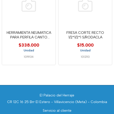
HERRAMIENTA NEUMATICA
FRESA CORTE RECTO
PARA PERFILA CANTO
1/2*1/2*1 S/RODACLA
WELLEBC-2
$338.000
$15.000
Unidad
Unidad
1019134
1012110
El Palacio del Herraje
CR 12C 16 25 Brr El Estero - Villavicencio (Meta) - Colombia
Servicio al cliente