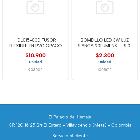
HDL015-00DIFUSOR
BOMBILLO LED 3W LUZ
FLEXIBLE EN PVC OPACO
BLANCA 90LUMENS - IBL02
75 UV
-MERC
$10.900
$2.300
Unidad
Unidad
903002
1005012
El Palacio del Herraje
CR 12C 16 25 Brr El Estero - Villavicencio (Meta) - Colombia
Servicio al cliente