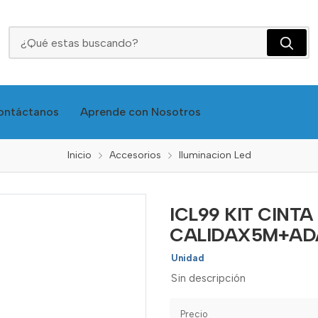
ICL99 KIT CINTA LED 3000K LUZ CALIDAX5M+ADAPTADOR
ontáctanos
Aprende con Nosotros
Inicio
Accesorios
Iluminacion Led
ICL99 KIT CINTA
CALIDAX5M+AD
Unidad
Sin descripción
Precio