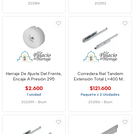
202184
202152
Herraje De Ajuste Del Frente,
Corredera Riel Tandem
Encaje A Presión 295
Extensión Total L=400 Mm
30 Kg Blumotion Blum
$2.600
$121.600
1 unidad
Paquete x 2 Unidades
202095
-
Blum
202156
-
Blum