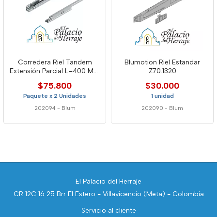
Corredera Riel Tandem
Blumotion Riel Estandar
Extensión Parcial L=400 Mm
Z70.1320
Blumotion
$75.800
$30.000
Paquete x 2 Unidades
1 unidad
202094
-
Blum
202090
-
Blum
El Palacio del Herraje
CR 12C 16 25 Brr El Estero - Villavicencio (Meta) - Colombia
Servicio al cliente