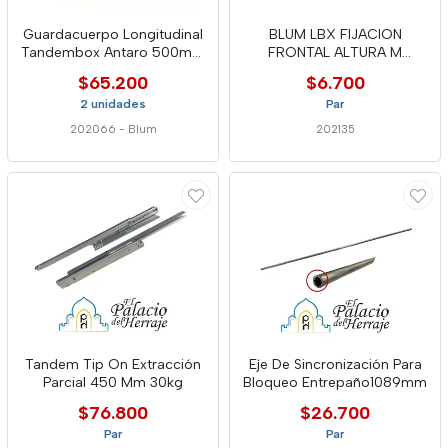
Guardacuerpo Longitudinal
BLUM LBX FIJACION
Tandembox Antaro 500mm
FRONTAL ALTURA M
Blanco 22360035 Blum
EXPANDO ZF7M70E
$65.200
$6.700
2 unidades
Par
202066
-
Blum
202135
Tandem Tip On Extracción
Eje De Sincronización Para
Parcial 450 Mm 30kg
Bloqueo Entrepaño1089mm
$76.800
$26.700
Par
Par