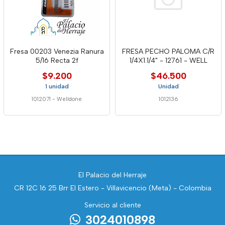
Fresa 00203 Venezia Ranura
FRESA PECHO PALOMA C/R
5/16 Recta 2f
1/4X1.1/4" - 12761 - WELL
$9.200
$46.500
1 unidad
Unidad
1012071
-
Welldone
1012136
El Palacio del Herraje
CR 12C 16 25 Brr El Estero - Villavicencio (Meta) - Colombia
Servicio al cliente
3024010898