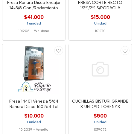
Fresa Ranura Disco Encajar
FRESA CORTE RECTO
14x3/8 Con /Rodamiento
1/2*1/2*1 S/RODACLA
12757 -Well
$41.000
$15.000
1 unidad
Unidad
1012081
-
Welldone
1012110
Fresa 14401 Venezia 5/64
CUCHILLAS BISTURI GRANDE
Ranura Disco 160264 Tol
X UNIDAD TORENYX
$10.000
$500
1 unidad
Unidad
1012039
-
Venetto
1019072