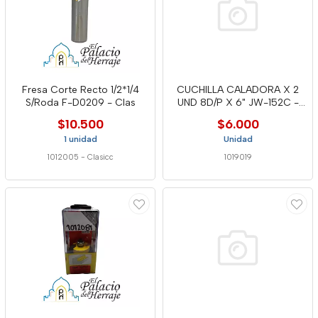
Fresa Corte Recto 1/2*1/4
CUCHILLA CALADORA X 2
S/Roda F-D0209 - Clas
UND 8D/P X 6" JW-152C -
WELL
$10.500
$6.000
1 unidad
Unidad
1012005
-
Clasicc
1019019