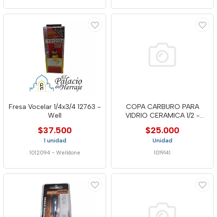
Fresa Vocelar 1/4x3/4 12763 -
COPA CARBURO PARA
Well
VIDRIO CERAMICA 1/2 -
DCHS-12 WEL
$37.500
$25.000
1 unidad
Unidad
1012094
-
Welldone
1019141