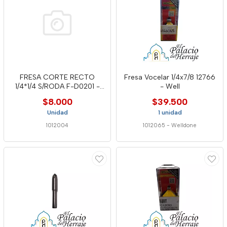
FRESA CORTE RECTO
Fresa Vocelar 1/4x7/8 12766
1/4*1/4 S/RODA F-D0201 -
- Well
CLAS
$8.000
$39.500
Unidad
1 unidad
1012004
1012065
-
Welldone