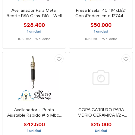
Avellanador Para Metal
Fresa Biselar 45° 1/4x1.1/2"
5corte 5/16 Cshs-516 - Well
Con /Rodamiento 12744 -
Well
$28.400
$50.000
1 unidad
1 unidad
1012086
-
Welldone
1012080
-
Welldone
Avellanador + Punta
COPA CARBURO PARA
Ajustable Rapido # 6 Mbc-
VIDRIO CERAMICA 1/2 -
26 - Well
DCHS-12 WEL
$42.500
$25.000
1 unidad
Unidad