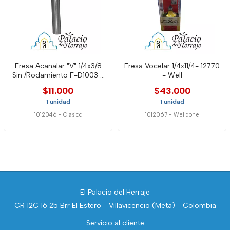
Fresa Acanalar "V" 1/4x3/8
Fresa Vocelar 1/4x11/4- 12770
Sin /Rodamiento F-D1003 -
- Well
Cla
$11.000
$43.000
1 unidad
1 unidad
1012046
-
Clasicc
1012067
-
Welldone
El Palacio del Herraje
CR 12C 16 25 Brr El Estero - Villavicencio (Meta) - Colombia
Servicio al cliente