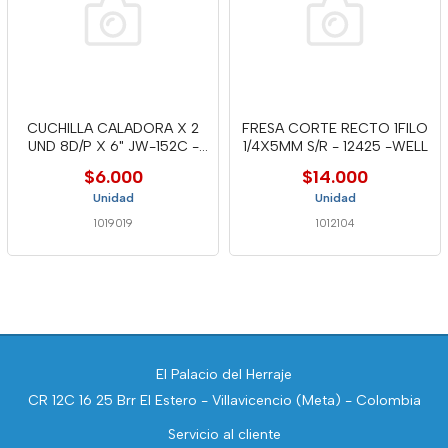
CUCHILLA CALADORA X 2
FRESA CORTE RECTO 1FILO
UND 8D/P X 6" JW-152C -
1/4X5MM S/R - 12425 -WELL
WELL
$6.000
$14.000
Unidad
Unidad
1019019
1012104
El Palacio del Herraje
CR 12C 16 25 Brr El Estero - Villavicencio (Meta) - Colombia
Servicio al cliente