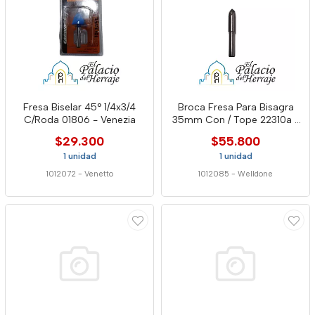
Fresa Biselar 45° 1/4x3/4
Broca Fresa Para Bisagra
C/Roda 01806 - Venezia
35mm Con / Tope 22310a -
Well
$29.300
$55.800
1 unidad
1 unidad
1012072
-
Venetto
1012085
-
Welldone