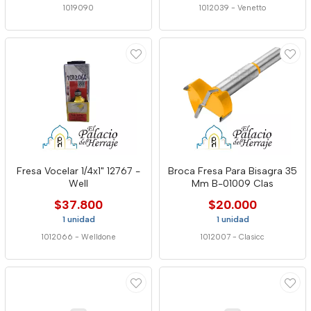
1019090
1012039
-
Venetto
Fresa Vocelar 1/4x1" 12767 -
Broca Fresa Para Bisagra 35
Well
Mm B-01009 Clas
$37.800
$20.000
1 unidad
1 unidad
1012066
-
Welldone
1012007
-
Clasicc