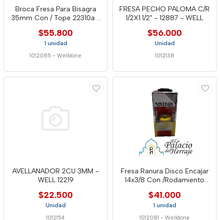
Broca Fresa Para Bisagra
FRESA PECHO PALOMA C/R
35mm Con / Tope 22310a -
1/2X1.1/2" - 12887 - WELL
Well
$55.800
$56.000
1 unidad
Unidad
1012085
-
Welldone
1012138
AVELLANADOR 2CU 3MM -
Fresa Ranura Disco Encajar
WELL 12219
14x3/8 Con /Rodamiento
12757 -Well
$22.500
$41.000
Unidad
1 unidad
1012154
1012081
-
Welldone