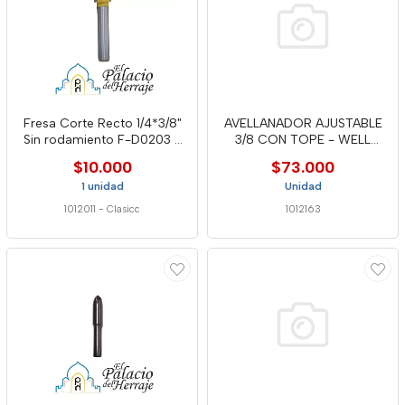
Fresa Corte Recto 1/4*3/8"
AVELLANADOR AJUSTABLE
Sin rodamiento F-D0203 -
3/8 CON TOPE - WELL
Cla
CCD564
$10.000
$73.000
1 unidad
Unidad
1012011
-
Clasicc
1012163