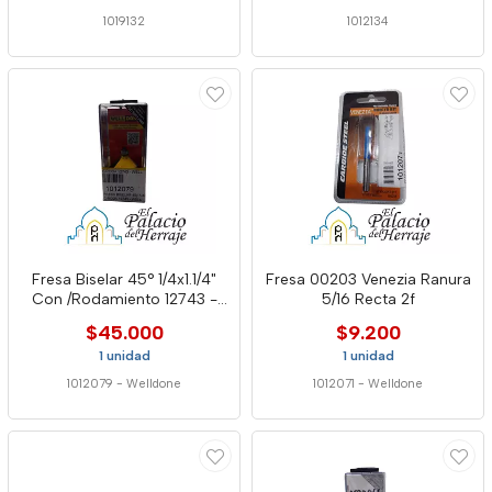
1019132
1012134
Fresa Biselar 45° 1/4x1.1/4"
Fresa 00203 Venezia Ranura
Con /Rodamiento 12743 -
5/16 Recta 2f
Well
$45.000
$9.200
1 unidad
1 unidad
1012079
-
Welldone
1012071
-
Welldone