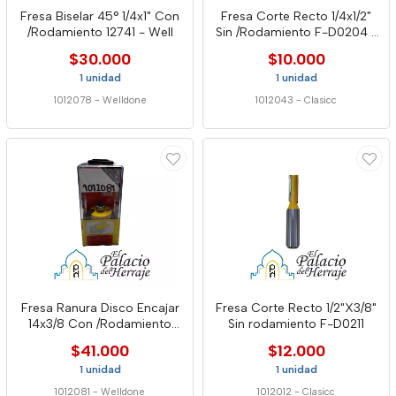
Fresa Biselar 45° 1/4x1" Con
Fresa Corte Recto 1/4x1/2"
/Rodamiento 12741 - Well
Sin /Rodamiento F-D0204 -
Cla
$30.000
$10.000
1 unidad
1 unidad
1012078
-
Welldone
1012043
-
Clasicc
Fresa Ranura Disco Encajar
Fresa Corte Recto 1/2"X3/8"
14x3/8 Con /Rodamiento
Sin rodamiento F-D0211
12757 -Well
$41.000
$12.000
1 unidad
1 unidad
1012081
-
Welldone
1012012
-
Clasicc