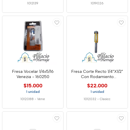
1012139
1019026
Fresa Vocelar 1/4x5/16
Fresa Corte Recto 1/4"X1/2"
Venezia - 160250
Con Rodamiento
3cuchichas F-E0104-01
$15.000
$22.000
1 unidad
1 unidad
1012088
-
Vene
1012032
-
Clasicc