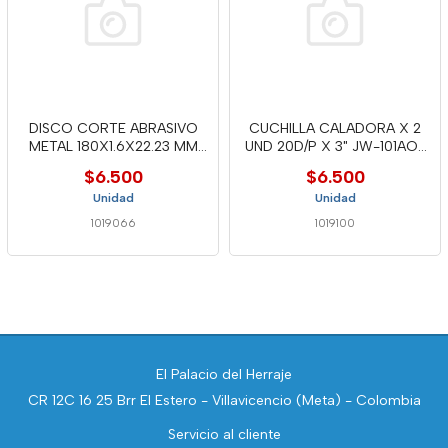
DISCO CORTE ABRASIVO
CUCHILLA CALADORA X 2
METAL 180X1.6X22.23 MM
UND 20D/P X 3" JW-101AO-
BOSH
WELL
$6.500
$6.500
Unidad
Unidad
1019066
1019100
El Palacio del Herraje
CR 12C 16 25 Brr El Estero - Villavicencio (Meta) - Colombia
Servicio al cliente