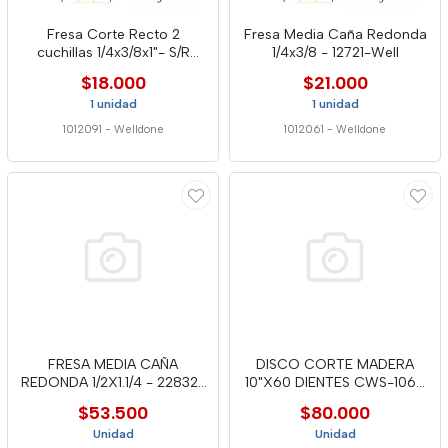
Fresa Corte Recto 2
Fresa Media Caña Redonda
cuchillas 1/4x3/8x1"- S/R
1/4x3/8 - 12721-Well
12440 - Well
$18.000
$21.000
1 unidad
1 unidad
1012091
-
Welldone
1012061
-
Welldone
FRESA MEDIA CAÑA
DISCO CORTE MADERA
REDONDA 1/2X1.1/4 - 22832-
10"X60 DIENTES CWS-1060
WELL
- WELL
$53.500
$80.000
Unidad
Unidad