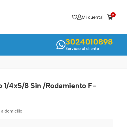
0
Mi cuenta
3024010898
Servicio al cliente
o 1/4x5/8 Sin /Rodamiento F-
 a domicilio