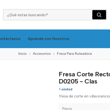
Fresa Corte Recto 1/4x5/8 Sin /Rodamiento F-D0205 - Clas
ontáctanos
Aprende con Nosotros
Inicio
Accesorios
Fresa Para Ruteadora
Fresa Corte Rect
D0205 - Clas
1 unidad
fresa de corte en villavicencio
Precio