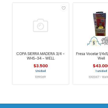
COPA SIERRA MADERA 3/4 -
Fresa Vocelar 1/4x1
WHS-34 - WELL
Well
$3.500
$43.00
Unidad
1 unidad
1019069
1012067
-
Well