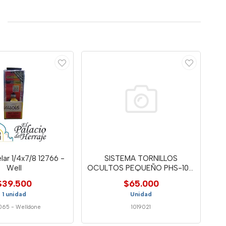
lar 1/4x7/8 12766 -
SISTEMA TORNILLOS
Well
OCULTOS PEQUEÑO PHS-10 -
WELL
$39.500
$65.000
1 unidad
Unidad
065
-
Welldone
1019021