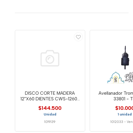
DISCO CORTE MADERA
Avellanador Tr
12"X60 DIENTES CWS-1260-
33801 - T
WELL
$144.500
$10.00
Unidad
1 unidad
1019139
1012033
-
Ven