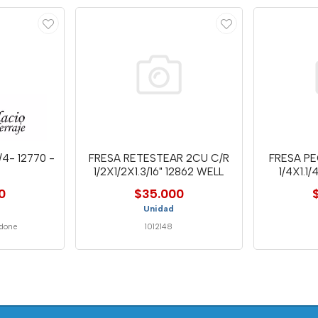
1/4- 12770 -
FRESA RETESTEAR 2CU C/R
FRESA P
1/2X1/2X1.3/16" 12862 WELL
1/4X1.1/
0
$35.000
Unidad
done
1012148