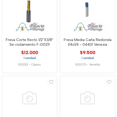
Fresa Corte Recto 1/2"X3/8"
Fresa Media Caña Redonda
Sin rodamiento F-D0211
1/4x1/4 - 04401 Venezia
$12.000
$9.500
1 unidad
1 unidad
1012012
-
Clasicc
1012073
-
Venetto