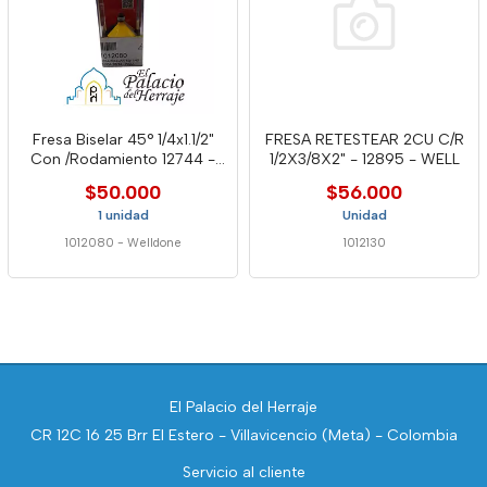
Fresa Biselar 45° 1/4x1.1/2"
FRESA RETESTEAR 2CU C/R
Con /Rodamiento 12744 -
1/2X3/8X2" - 12895 - WELL
Well
$50.000
$56.000
1 unidad
Unidad
1012080
-
Welldone
1012130
El Palacio del Herraje
CR 12C 16 25 Brr El Estero - Villavicencio (Meta) - Colombia
Servicio al cliente