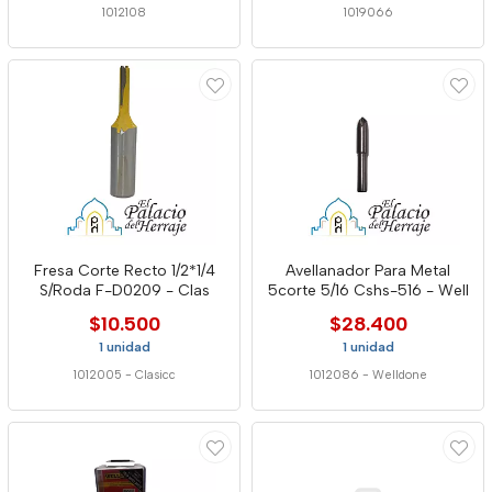
1012108
1019066
Fresa Corte Recto 1/2*1/4
Avellanador Para Metal
S/Roda F-D0209 - Clas
5corte 5/16 Cshs-516 - Well
$10.500
$28.400
1 unidad
1 unidad
1012005
-
Clasicc
1012086
-
Welldone