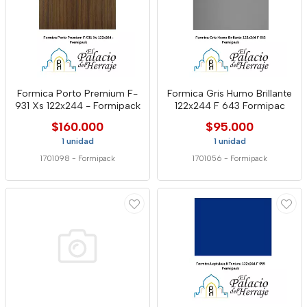
Formica Porto Premium F-
Formica Gris Humo Brillante
931 Xs 122x244 - Formipack
122x244 F 643 Formipac
$160.000
$95.000
1 unidad
1 unidad
1701098
-
Formipack
1701056
-
Formipack