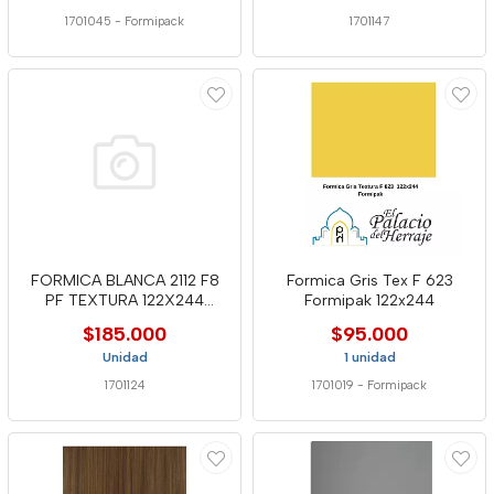
1701045
-
Formipack
1701147
FORMICA BLANCA 2112 F8
Formica Gris Tex F 623
PF TEXTURA 122X244
Formipak 122x244
LAMITECH
$185.000
$95.000
Unidad
1 unidad
1701124
1701019
-
Formipack