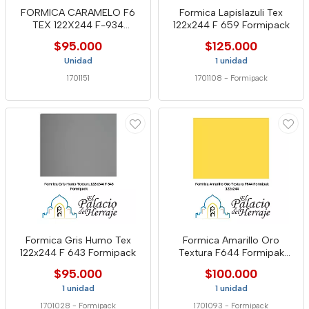
FORMICA CARAMELO F6
Formica Lapislazuli Tex
TEX 122X244 F-934
122x244 F 659 Formipack
FORMIPAC
$95.000
$125.000
Unidad
1 unidad
1701151
1701108
-
Formipack
Formica Gris Humo Tex
Formica Amarillo Oro
122x244 F 643 Formipack
Textura F644 Formipak
122x244
$95.000
$100.000
1 unidad
1 unidad
1701028
-
Formipack
1701093
-
Formipack