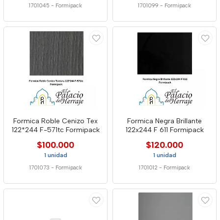
1701045
-
Formipack
1701099
-
Formipack
Formica Roble Cenizo Tex
Formica Negra Brillante
122*244 F-571tc Formipack
122x244 F 611 Formipack
$100.000
$120.000
1 unidad
1 unidad
1701073
-
Formipack
1701012
-
Formipack