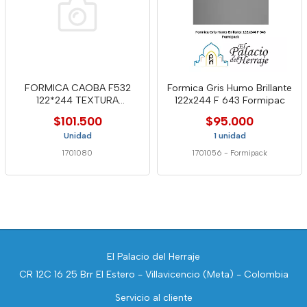
FORMICA CAOBA F532
Formica Gris Humo Brillante
122*244 TEXTURA
122x244 F 643 Formipac
FORMIPACK
$101.500
$95.000
Unidad
1 unidad
1701080
1701056
-
Formipack
El Palacio del Herraje
CR 12C 16 25 Brr El Estero - Villavicencio (Meta) - Colombia
Servicio al cliente