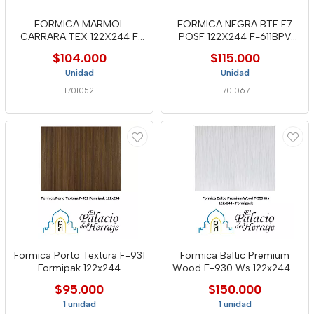
FORMICA MARMOL
FORMICA NEGRA BTE F7
CARRARA TEX 122X244 F
POSF 122X244 F-611BPV
720 FORMIPACK
FORMIPA
$104.000
$115.000
Unidad
Unidad
1701052
1701067
Formica Porto Textura F-931
Formica Baltic Premium
Formipak 122x244
Wood F-930 Ws 122x244 -
Formipack
$95.000
$150.000
1 unidad
1 unidad