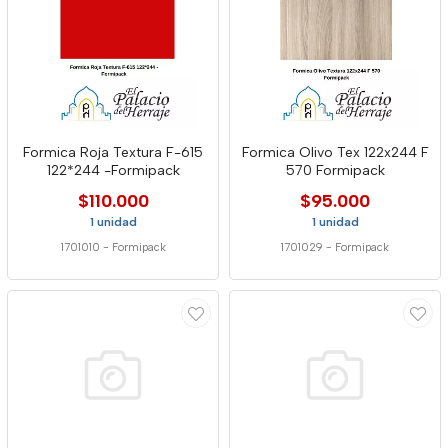
Formica Roja Textura F-615
Formica Olivo Tex 122x244 F
122*244 -Formipack
570 Formipack
$110.000
$95.000
1 unidad
1 unidad
1701010
-
Formipack
1701029
-
Formipack