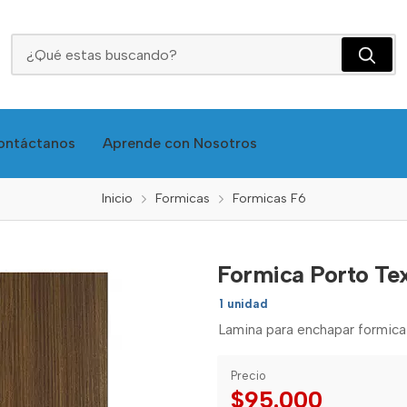
Formica Porto Textura F-931 Formipak 122x244
ontáctanos
Aprende con Nosotros
Inicio
Formicas
Formicas F6
Formica Porto Te
1 unidad
Lamina para enchapar formica 
Precio
$95.000