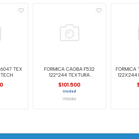
 6047 TEX
FORMICA CAOBA F532
FORMICA 
ITECH
122*244 TEXTURA
122X244 
FORMIPACK
00
$101.500
Unidad
1701080