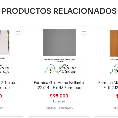
PRODUCTOS RELACIONADOS
12 Textura
Formica Gris Humo Brillante
Formica M
mitech
122x244 F 643 Formipac
F-512 1
0
$95.000
1 unidad
um
1701056
-
Formipack
1701