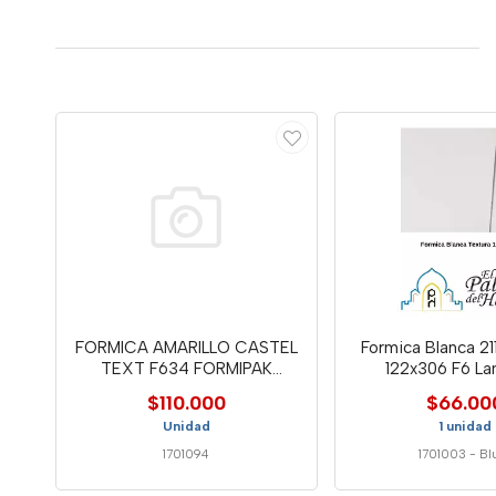
FORMICA AMARILLO CASTEL
Formica Blanca 21
TEXT F634 FORMIPAK
122x306 F6 La
122X244
$110.000
$66.00
Unidad
1 unidad
1701094
1701003
-
Bl