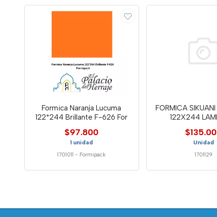
Formica Naranja Lucuma
FORMICA SIKUANI
122*244 Brillante F-626 For
122X244 LAM
$97.800
$135.0
1 unidad
Unidad
1701011
-
Formipack
1701129