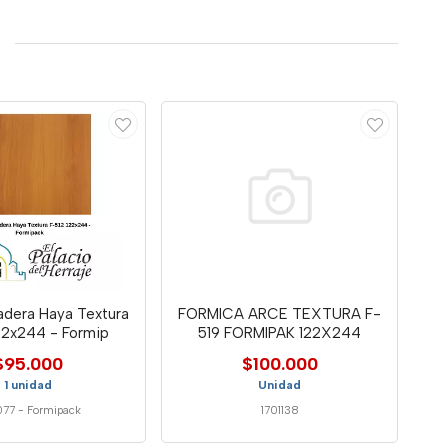
adera Haya Textura
FORMICA ARCE TEXTURA F-
22x244 - Formip
519 FORMIPAK 122X244
$95.000
$100.000
1 unidad
Unidad
077
-
Formipack
1701138