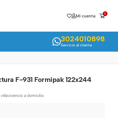
0
Mi cuenta
3024010898
Servicio al cliente
xtura F-931 Formipak 122x244
villavicencio a domicilio